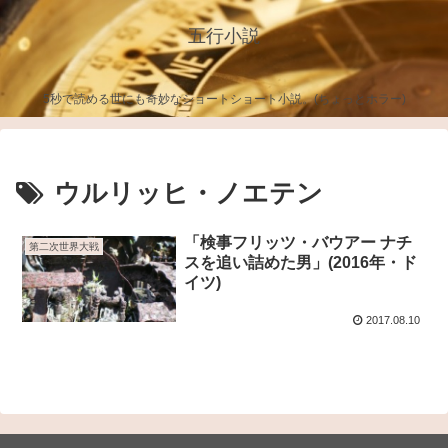
五行小説
5秒で読める世にも奇妙なショートショート小説。(ちょっとホラー)
ウルリッヒ・ノエテン
「検事フリッツ・バウアー ナチ
第二次世界大戦
スを追い詰めた男」(2016年・ド
イツ)
2017.08.10