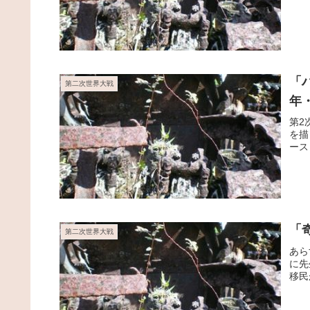
「
第二次世界大戦
年
第2
を描
ース
「
第二次世界大戦
あら
に先
移民