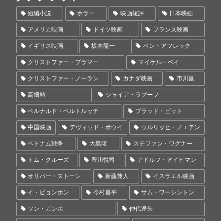
短編小説
ホラー
映画短評
日本映画
アメリカ映画
ドイツ映画
フランス映画
イギリス映画
坂本龍一
ベン・アフレック
クリストファー・プラマー
マイケル・ベイ
クリストファー・ノーラン
カナダ映画
市川崑
高畑勲
シャイア・ラブーフ
ベルナルド・ベルトルッチ
ブラッド・ピット
中国映画
デヴィッド・ボウイ
ウルリッヒ・ノエテン
ベトナム戦争
大島渚
ステファン・ワグナー
トム・クルーズ
豊川悦司
アドルフ・アイヒマン
オリバー・ストーン
新藤兼人
イスラエル映画
イ・ビョンホン
今村昌平
サム・ワーシントン
ソン・ガンホ
仲代達矢