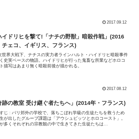
2017.09.12
ハイドリヒを撃て!「ナチの野獣」暗殺作戦」(2016
・チェコ、イギリス、フランス)
次世界大戦下、ナチスの実力者ラインハルト・ハイドリヒ暗殺事件
く史実ベースの物語。ハイドリヒが行った鬼畜な所業などホロコ
ト描写はあまり無く暗殺前後が描かれる。
2017.08.12
奇跡の教室 受け継ぐ者たちへ」(2014年・フランス)
すじ : パリ郊外の学校で、落ちこぼれ学級の生徒たちを救うため
生が出したグループ課題は「アウシュビッツとホロコースト」。
が多くそれぞれの宗教観の中で生きてきた生徒たちは…