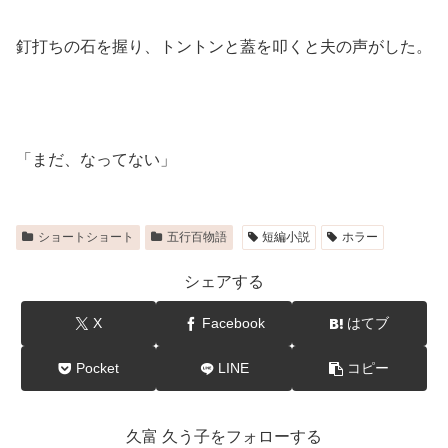
釘打ちの石を握り、トントンと蓋を叩くと夫の声がした。
「まだ、なってない」
ショートショート
五行百物語
短編小説
ホラー
シェアする
X
Facebook
はてブ
Pocket
LINE
コピー
久富 久う子をフォローする