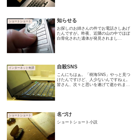
意識が何かしら残されている気がしてし
かし先日、「他に使い手がいないので」
と祖母に言われて…
知らせる
ショートショート
お探しのお姉さんの件でお電話さしあげ
たんですが。昨夜、近隣の山の中でほぼ
白骨化された遺体が発見されまし
て……。はい。恐らく、お姉さんかと。
つきましては遺体のご確認に…
自殺SNS
インターネット奇譚
こんにちはぁ。「樹海SNS」やっと見つ
けたんですけど、人少ないんですねぇ。
皆さん、次々と思いを遂げて逝かれまし
たから…。私は月末の金曜を予定してい
るのですが、貴女はどうですか？
名づけ
ショートショート
ショートショート小説