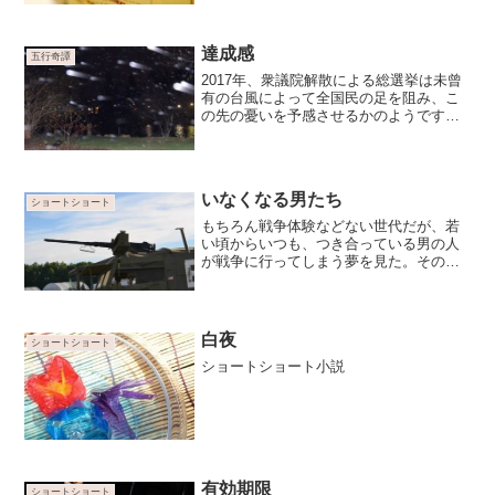
ス」……
達成感
五行奇譚
2017年、衆議院解散による総選挙は未曾
有の台風によって全国民の足を阻み、こ
の先の憂いを予感させるかのようです。
しかしそんな中、多くの人が列を作って
投票所へと向かいました。この選挙への
関心の高さが窺われます。先ほど、選挙
に向かった住民が土砂災害に…
いなくなる男たち
ショートショート
もちろん戦争体験などない世代だが、若
い頃からいつも、つき合っている男の人
が戦争に行ってしまう夢を見た。その夢
を見てから間もなく、必ず別れの時はや
って来た…
白夜
ショートショート
ショートショート小説
有効期限
ショートショート