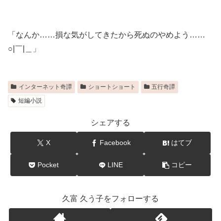
「なんか……損な気がしてきたから死ぬのやめよう……
○|￣|＿」
インターネット奇譚
ショートショート
五行奇譚
短編小説
シェアする
X
Facebook
はてブ
Pocket
LINE
コピー
久富 久う子をフォローする