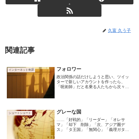
久富 久う子
関連記事
フォロワー
インターネット奇譚
政治関係の話だけしようと思い、ツイッ
ターで新しいアカウントを作ったら、
「呪術師」だと名乗る人たちから次々と
フォローされた。気味が悪いので、また
新しいアカウントを作り直したら…
グレーな国
ショートショート
……「好戦的」「リーダー」「オレサ
マ」「却下 削除」「次、アジア圏デ
ス」「タ王国」「無関心」「義理ガタ
イ」「人口過多」「削除」「美人多イデ